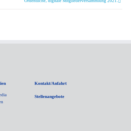
Ordentliche, digitale Mitgliederversammlung 2021.
ien
Kontakt/Anfahrt
edia
Stellenangebote
en