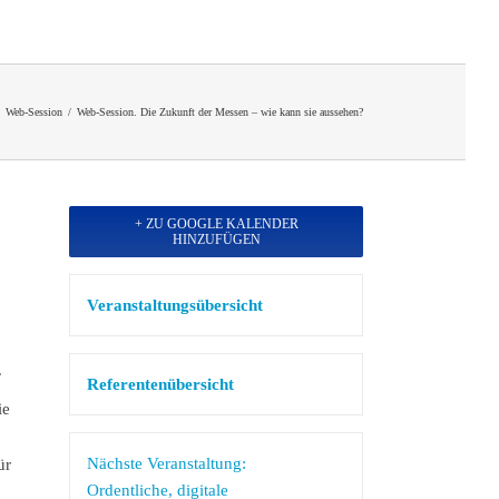
Web-Session
/
Web-Session. Die Zukunft der Messen – wie kann sie aussehen?
+ ZU GOOGLE KALENDER
HINZUFÜGEN
Veranstaltungsübersicht
.
Referentenübersicht
ie
Nächste Veranstaltung:
ür
Ordentliche, digitale