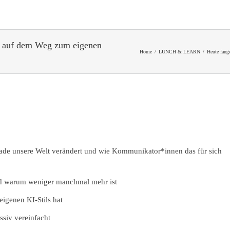
itt auf dem Weg zum eigenen
Home
/
LUNCH & LEARN
/
Heute fang
de unsere Welt verändert und wie Kommunikator*innen das für sich
nd warum weniger manchmal mehr ist
igenen KI-Stils hat
ssiv vereinfacht