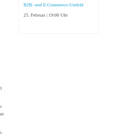
B2B- und E-Commerce-Umfeld
25. Februar | 19:00 Uhr
t
n
air
s,