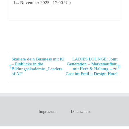
14. November 2025 | 17:00 Uhr
Veranstaltung
Skaliere dein Business mit KI
LADIES LOUNGE: Joint
– Einblicke in die
Generation – Markenaufbau
Navigation
Bildungsakademie „Leaders
mit Herz & Haltung – zu
of AI“
Gast im EmiLu Design Hotel
Impressum
Datenschutz