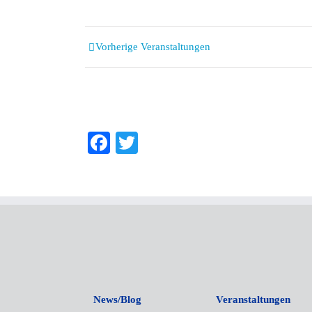
Veranstaltungen
Vorherige Veranstaltungen
Listen
Navigation
Facebook
Twitter
News/Blog
Veranstaltungen