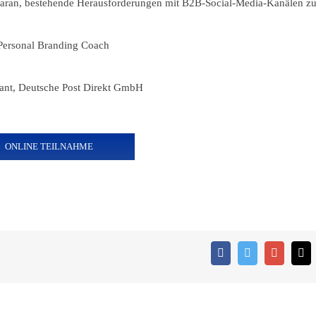
g daran, bestehende Herausforderungen mit B2B-Social-Media-Kanälen z
 Personal Branding Coach
tant, Deutsche Post Direkt GmbH
ONLINE TEILNAHME