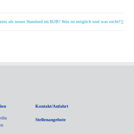
ents als neuer Standard im B2B? Was ist möglich und was nicht?
ien
Kontakt/Anfahrt
edia
Stellenangebote
en