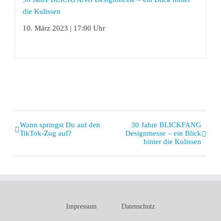
die Kulissen
10. März 2023 | 17:00 Uhr
Veranstaltung
Wann springst Du auf den
30 Jahre BLICKFANG
TikTok-Zug auf?
Designmesse – ein Blick
Navigation
hinter die Kulissen
Impressum
Datenschutz