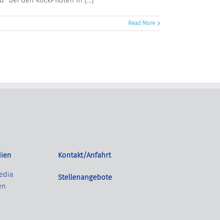
Read More
ien
Kontakt/Anfahrt
edia
Stellenangebote
en