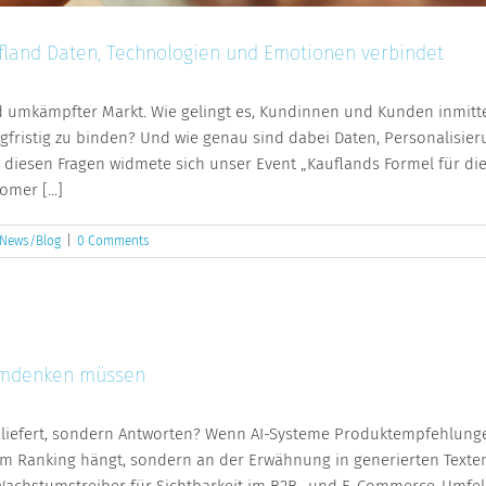
fland Daten, Technologien und Emotionen verbindet
d umkämpfter Markt. Wie gelingt es, Kundinnen und Kunden inmitt
ngfristig zu binden? Und wie genau sind dabei Daten, Personalisi
diesen Fragen widmete sich unser Event „Kauflands Formel für die 
mer [...]
News/Blog
|
0 Comments
t umdenken müssen
ks liefert, sondern Antworten? Wenn AI-Systeme Produktempfehlu
m Ranking hängt, sondern an der Erwähnung in generierten Texten
Wachstumstreiber für Sichtbarkeit im B2B- und E-Commerce-Umfeld“ b