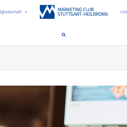
tgliedschaft
Clu