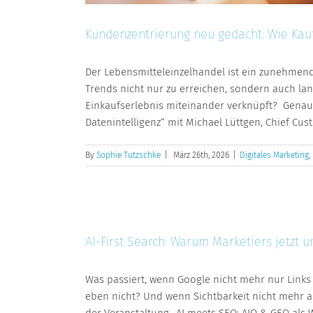
Kundenzentrierung neu gedacht: Wie Kau
Der Lebensmitteleinzelhandel ist ein zunehmen
Trends nicht nur zu erreichen, sondern auch la
Einkaufserlebnis miteinander verknüpft? Genau 
Datenintelligenz“ mit Michael Lüttgen, Chief Custo
By
Sophie Tutzschke
|
März 26th, 2026
|
Digitales Marketing
,
AI-First Search: Warum Marketiers jetz
Was passiert, wenn Google nicht mehr nur Lin
eben nicht? Und wenn Sichtbarkeit nicht mehr a
der Veranstaltung „AI meets SEO: AIO & GEO als 