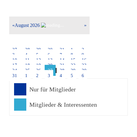
«
August 2026
»
Mo
Di
Mi
Do
Fr
Sa
So
27
28
29
30
31
1
2
3
4
5
6
7
8
9
10
11
12
13
14
15
16
17
18
19
20
21
22
23
24
25
26
27
28
29
30
31
1
2
3
4
5
6
Nur für Mitglieder
Mitglieder & Interessenten