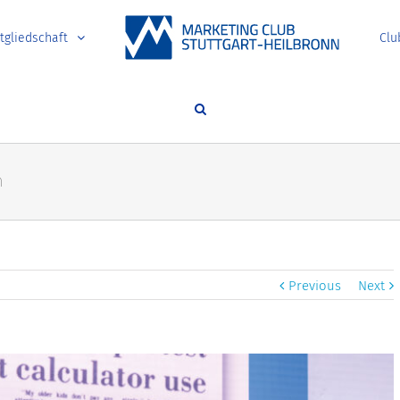
tgliedschaft
Clu
n
Previous
Next